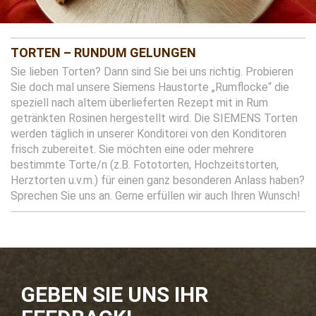
TORTEN – RUNDUM GELUNGEN
Sie lieben Torten? Dann sind Sie bei uns richtig. Probieren
Sie doch mal unsere Siemens Haustorte „Rumflocke“ die
speziell nach altem überlieferten Rezept mit in Rum
getränkten Rosinen hergestellt wird. Die SIEMENS Torten
werden täglich in unserer Konditorei von den Konditoren
frisch zubereitet. Sie möchten eine oder mehrere
bestimmte Torte/n (z.B. Fototorten, Hochzeitstorten,
Herztorten u.v.m.) für einen ganz besonderen Anlass haben?
Sprechen Sie uns an. Gerne erfüllen wir auch Ihren Wunsch!
GEBEN SIE UNS IHR