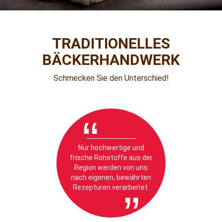
TRADITIONELLES
BÄCKERHANDWERK
Schmecken Sie den Unterschied!
“
Nur hochwertige und
frische Rohstoffe aus der
Region werden von uns
nach eigenen, bewährten
Rezepturen verarbeitet.
”