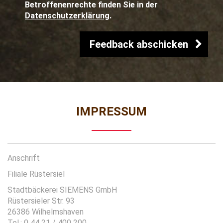
Betroffenenrechte finden Sie in der
Datenschutzerklärung
.
IMPRESSUM
Anschrift
Filiale Rüstersiel
Stadtbäckerei SIEMENS GmbH
Rüstersieler Str. 93
26386 Wilhelmshaven
Tel.: 0 44 21 / 400 200